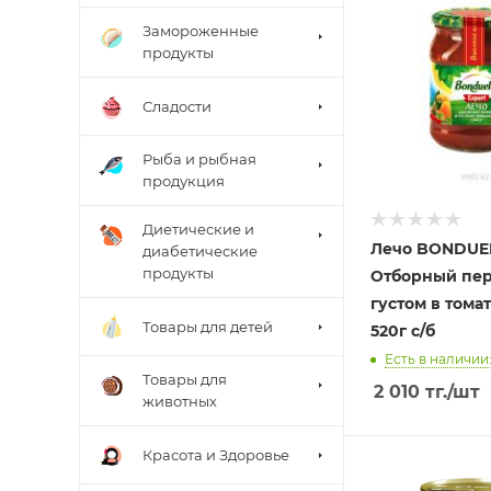
Замороженные
продукты
Сладости
Рыба и рыбная
продукция
Диетические и
Лечо BONDUE
диабетические
продукты
Отборный пер
густом в тома
Товары для детей
520г с/б
Есть в наличии:
Товары для
2 010
тг.
/шт
животных
Красота и Здоровье