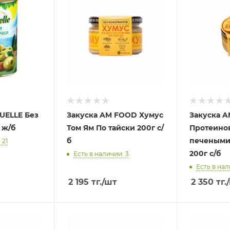
UELLE Без
Закуска AM FOOD Хумус
Закуска 
 ж/б
Том Ям По тайски 200г с/
Протеино
б
печеными
 21
200г с/б
Есть в наличии: 3
Есть в нал
2 195
тг.
/шт
2 350
тг.