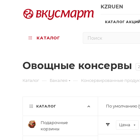
KZ
RU
EN
КАТАЛОГ АКЦИ
КАТАЛОГ
Овощные консервы
2
—
—
Каталог
Бакалея
Консервированные продук
По умолчанию (
КАТАЛОГ
Подарочные
Цена
корзины