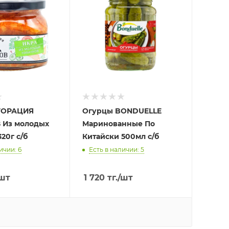
ТОРАЦИЯ
Огурцы BONDUELLE
Из молодых
Маринованные По
20г с/б
Китайски 500мл с/б
ичии: 6
Есть в наличии: 5
шт
1 720
тг.
/шт