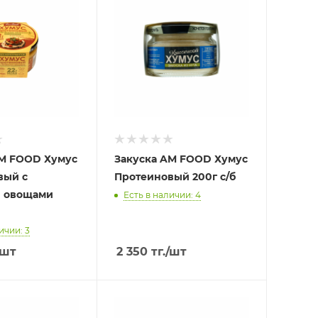
AM FOOD Хумус
Закуска AM FOOD Хумус
вый с
Протеиновый 200г с/б
 овощами
Есть в наличии: 4
ичии: 3
/шт
2 350
тг.
/шт