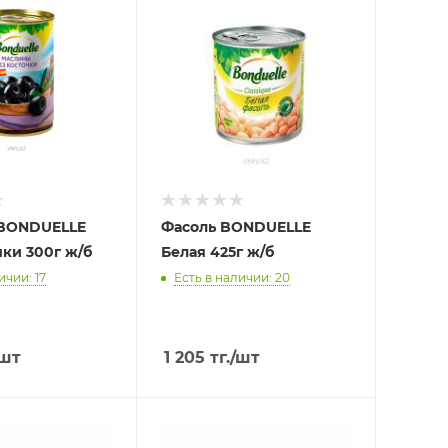
BONDUELLE
Фасоль BONDUELLE
чки 300г ж/б
Белая 425г ж/б
ичии: 17
Есть в наличии: 20
/шт
1 205
тг.
/шт