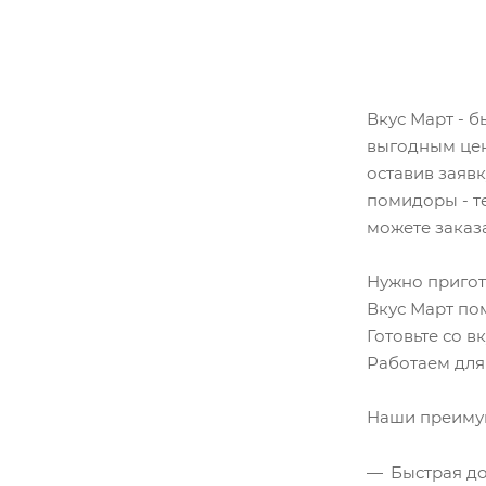
Вкус Март - 
выгодным цен
оставив заявк
помидоры - т
можете заказа
Нужно пригот
Вкус Март по
Готовьте со в
Работаем для
Наши преиму
Быстрая до