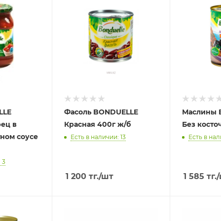
LLE
Фасоль BONDUELLE
Маслины 
ец в
Красная 400г ж/б
Без косто
тном соусе
Есть в наличии: 13
Есть в нал
 3
1 200
тг.
/шт
1 585
тг.