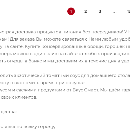
1
2
3
1
быстрая доставка продуктов питания без посредников! 
ам! Для заказа Вы можете связаться с Нами любым удоб
у на сайте. Купить консервированные овощи, горошек н
еперь можно в один клик на сайте от любых производите
ть огурцы в банке и мы доставим их в течение дня в уд
овить экзотический томатный соус для домашнего стол
могут сэкономить время при покупке!
кусом и свежими продуктами от Вкус Смарт. Мы даём га
 своих клиентов.
щества:
ставка по всему городу;