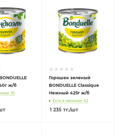
 BONDUELLE
Горошек зеленый
40г ж/б
BONDUELLE Classique
Нежный 425г ж/б
ичии: 35
Есть в наличии: 42
шт
1 235
тг.
/шт