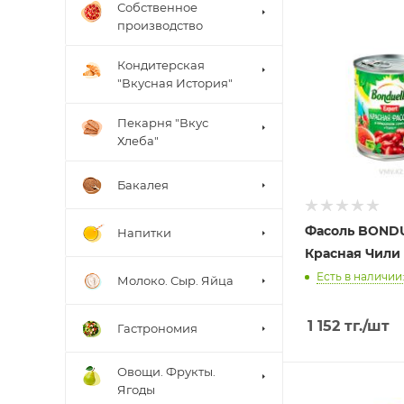
Собственное
производство
Кондитерская
"Вкусная История"
Пекарня "Вкус
Хлеба"
Бакалея
Фасоль BOND
Напитки
Красная Чили 
Есть в наличии:
Молоко. Сыр. Яйца
1 152
тг.
/шт
Гастрономия
Овощи. Фрукты.
Ягоды