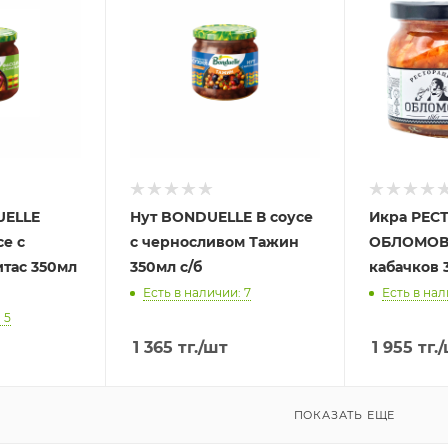
UELLE
Нут BONDUELLE В соусе
Икра РЕС
се с
с черносливом Тажин
ОБЛОМОВ 
итас 350мл
350мл с/б
кабачков 3
Есть в наличии: 7
Есть в нал
 5
1 365
тг.
/шт
1 955
тг.
/
ПОКАЗАТЬ ЕЩЕ