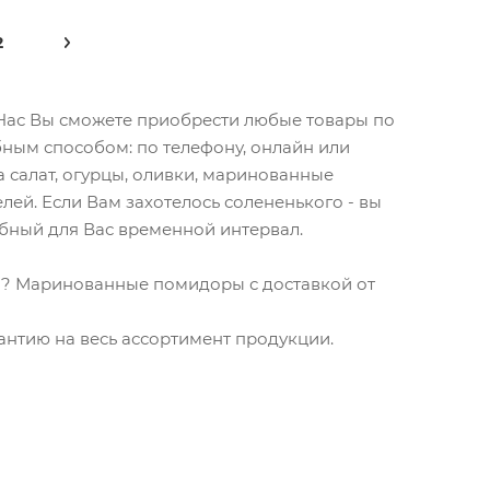
2
У Нас Вы сможете приобрести любые товары по
ным способом: по телефону, онлайн или
а салат, огурцы, оливки, маринованные
лей. Если Вам захотелось солененького - вы
обный для Вас временной интервал.
а? Маринованные помидоры с доставкой от
рантию на весь ассортимент продукции.