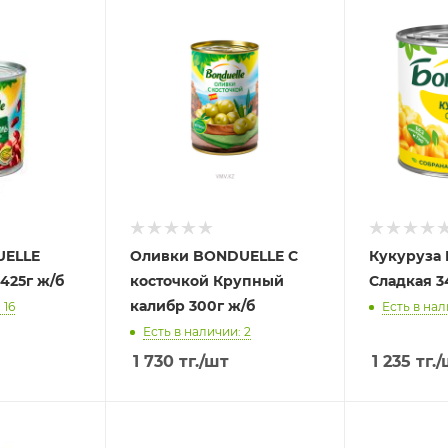
UELLE
Оливки BONDUELLE С
Кукуруза
425г ж/б
косточкой Крупный
Сладкая 3
калибр 300г ж/б
 16
Есть в нал
Есть в наличии: 2
1 730
тг.
/шт
1 235
тг.
/