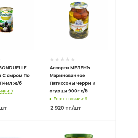
BONDUELLE
Ассорти МЕЛЕНЪ
 С сыром По
Маринованное
314мл ж/б
Патиссоны черри и
огурцы 900г с/б
ичии: 9
Есть в наличии: 6
/шт
2 920
тг.
/шт