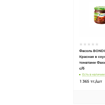
Фасоль BOND
Красная в соу
томатами Фах
с/б
Есть в наличии:
1 365
тг.
/шт