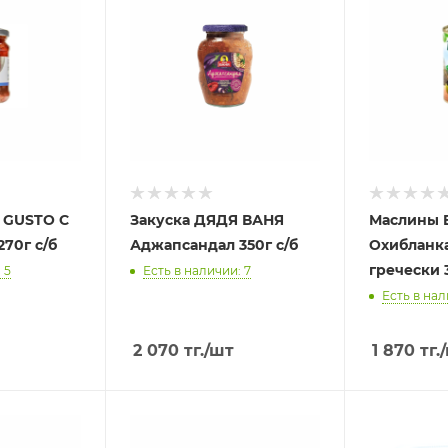
 GUSTO С
Закуска ДЯДЯ ВАНЯ
Маслины 
70г с/б
Аджапсандал 350г с/б
Охибланка
гречески 
 5
Есть в наличии: 7
Есть в нал
2 070
тг.
/шт
1 870
тг.