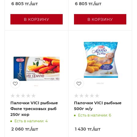
6 805
тг.
/шт
6 805
тг.
/шт
В КОРЗИНУ
В КОРЗИНУ
Палочки VICI рыбные
Палочки VICI рыбные
Филе тресковых рыб
500г м/у
250г кор
Есть в наличии: 6
Есть в наличии: 4
2 060
тг.
/шт
1 430
тг.
/шт