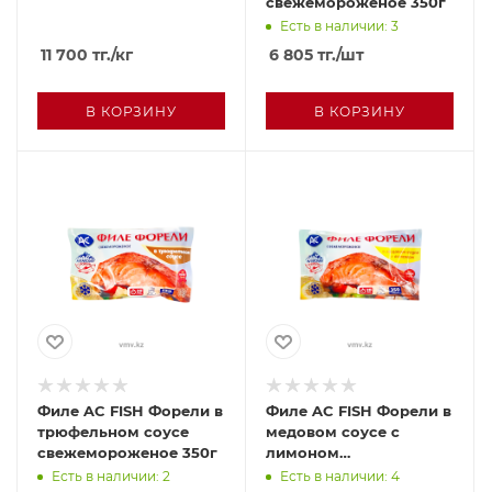
свежемороженое 350г
Есть в наличии: 3
11 700
тг.
/кг
6 805
тг.
/шт
В КОРЗИНУ
В КОРЗИНУ
Филе AC FISH Форели в
Филе AC FISH Форели в
трюфельном соусе
медовом соусе с
свежемороженое 350г
лимоном
свежемороженое 350г
Есть в наличии: 2
Есть в наличии: 4