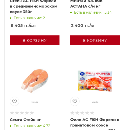
Стейк AC FISH Форели
Минтай БАЛЫК
в средиземноморском
АСТАНА с/м кг
соусе 350г
Есть в наличии: 15.34
Есть в наличии: 2
6 405
тг.
/шт
2 400
тг.
/кг
В КОРЗИНУ
В КОРЗИНУ
Семга Стейк кг
Филе AC FISH Форели в
гранатовом соусе
Есть в наличии: 4.72