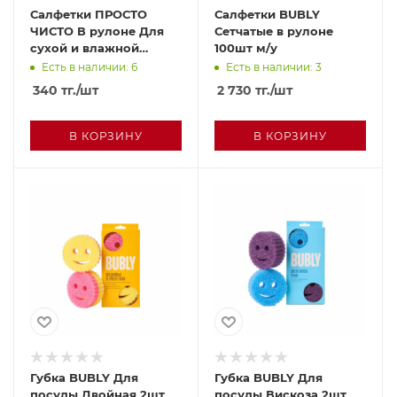
Салфетки ПРОСТО
Салфетки BUBLY
ЧИСТО В рулоне Для
Сетчатые в рулоне
сухой и влажной
100шт м/у
уборки 40шт
Есть в наличии: 6
Есть в наличии: 3
340
тг.
/шт
2 730
тг.
/шт
В КОРЗИНУ
В КОРЗИНУ
Губка BUBLY Для
Губка BUBLY Для
посуды Двойная 2шт
посуды Вискоза 2шт