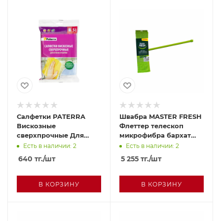
Салфетки PATERRA
Швабра MASTER FRESH
Вискозные
Флеттер телескоп
сверхпрочные Для
микрофибра бархат
кухни 5шт
арт74241
Есть в наличии: 2
Есть в наличии: 2
640
тг.
/шт
5 255
тг.
/шт
В КОРЗИНУ
В КОРЗИНУ