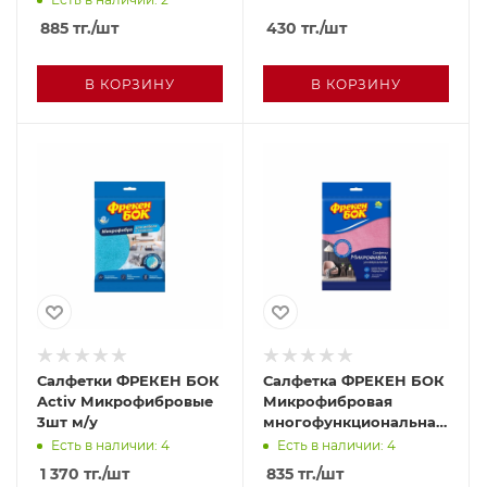
885
тг.
/шт
430
тг.
/шт
В КОРЗИНУ
В КОРЗИНУ
Салфетки ФРЕКЕН БОК
Салфетка ФРЕКЕН БОК
Activ Микрофибровые
Микрофибровая
3шт м/у
многофункциональная
1шт м/у
Есть в наличии: 4
Есть в наличии: 4
1 370
тг.
/шт
835
тг.
/шт