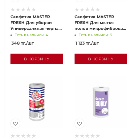
Салфетка MASTER
Салфетка MASTER
FRESH Для уборки
FRESH Для мытья
Универсальная черная
полов микрофибровая
1шт м/у
черная 50*60см 1шт м/у
Есть в наличии: 4
Есть в наличии: 6
348
тг.
/шт
1 123
тг.
/шт
В КОРЗИНУ
В КОРЗИНУ