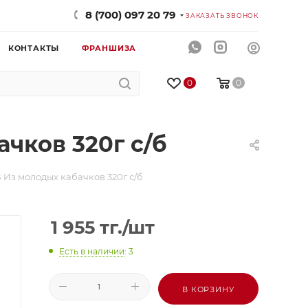
8 (700) 097 20 79
ЗАКАЗАТЬ ЗВОНОК
КОНТАКТЫ
ФРАНШИЗА
0
0
ков 320г с/б
 молодых кабачков 320г с/б
1 955
тг.
/шт
Есть в наличии
: 3
В КОРЗИНУ