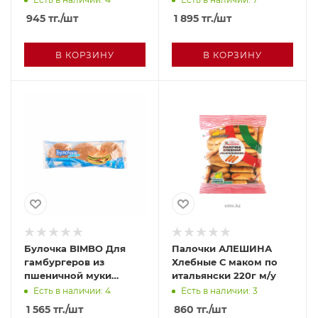
945
тг.
/шт
1 895
тг.
/шт
В КОРЗИНУ
В КОРЗИНУ
Булочка BIMBO Для
Палочки АЛЕШИНА
гамбургеров из
Хлебные С маком по
пшеничной муки
итальянски 220г м/у
Макси с кунжутом 252г
Есть в наличии: 4
Есть в наличии: 3
1 565
тг.
/шт
860
тг.
/шт