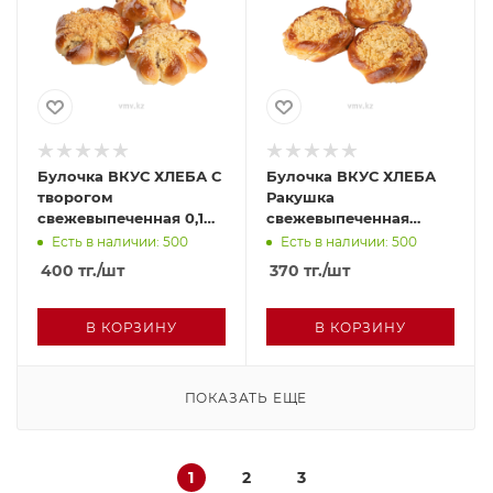
Булочка ВКУС ХЛЕБА С
Булочка ВКУС ХЛЕБА
творогом
Ракушка
свежевыпеченная 0,1
свежевыпеченная
шт
0,090г шт
Есть в наличии: 500
Есть в наличии: 500
400
тг.
/шт
370
тг.
/шт
В КОРЗИНУ
В КОРЗИНУ
ПОКАЗАТЬ ЕЩЕ
1
2
3