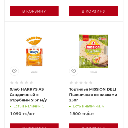
В КОРЗИНУ
В КОРЗИНУ
Хлеб HARRYS AS
Тортилья MISSION DELI
Сандвичный с
Пшеничная со злаками
отрубями 515г м/у
250г
Есть в наличии: 5
Есть в наличии: 4
1 090
тг.
/шт
1 800
тг.
/шт