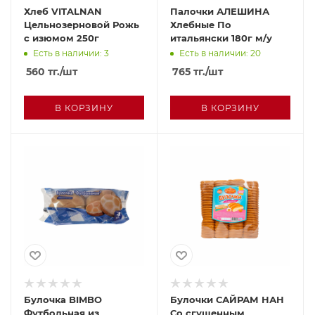
Хлеб VITALNAN
Палочки АЛЕШИНА
Цельнозерновой Рожь
Хлебные По
с изюмом 250г
итальянски 180г м/у
Есть в наличии: 3
Есть в наличии: 20
560
тг.
/шт
765
тг.
/шт
В КОРЗИНУ
В КОРЗИНУ
Булочка BIMBO
Булочки САЙРАМ НАН
Футбольная из
Со сгущенным