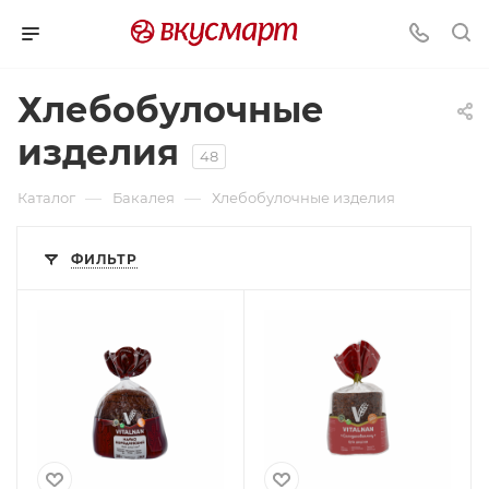
Хлебобулочные
изделия
48
—
—
Каталог
Бакалея
Хлебобулочные изделия
ФИЛЬТР