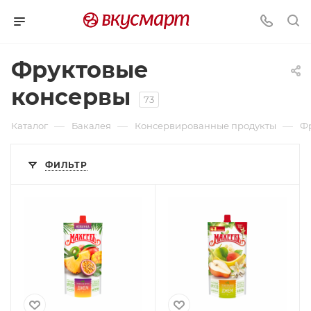
Фруктовые
консервы
73
—
—
—
Каталог
Бакалея
Консервированные продукты
Ф
ФИЛЬТР