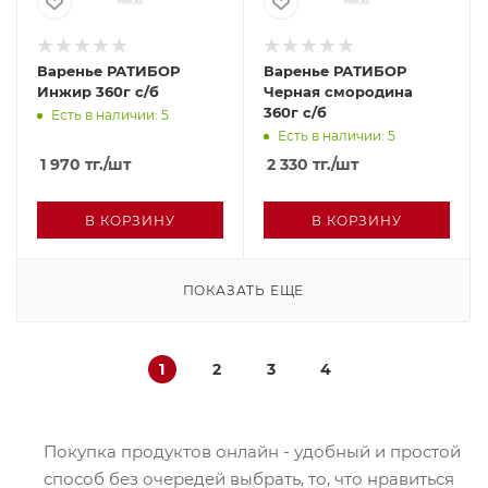
Варенье РАТИБОР
Варенье РАТИБОР
Инжир 360г с/б
Черная смородина
360г с/б
Есть в наличии: 5
Есть в наличии: 5
1 970
тг.
/шт
2 330
тг.
/шт
В КОРЗИНУ
В КОРЗИНУ
ПОКАЗАТЬ ЕЩЕ
1
2
3
4
Покупка продуктов онлайн - удобный и простой
способ без очередей выбрать, то, что нравиться