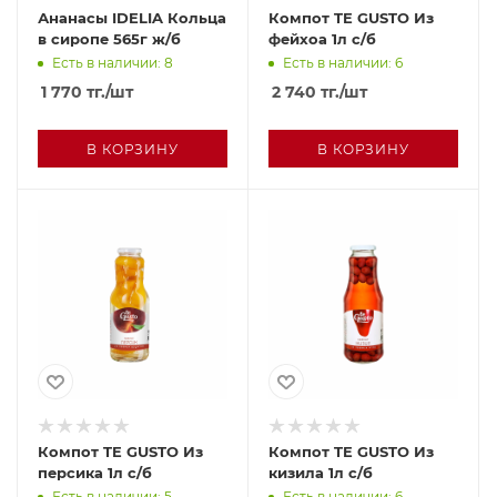
Ананасы IDELIA Кольца
Компот TE GUSTO Из
в сиропе 565г ж/б
фейхоа 1л с/б
Есть в наличии: 8
Есть в наличии: 6
1 770
тг.
/шт
2 740
тг.
/шт
В КОРЗИНУ
В КОРЗИНУ
Компот TE GUSTO Из
Компот TE GUSTO Из
персика 1л с/б
кизила 1л с/б
Есть в наличии: 5
Есть в наличии: 6