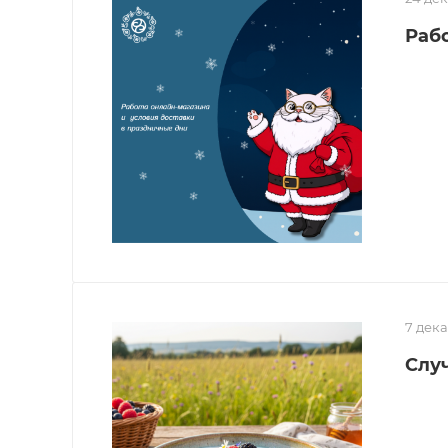
Раб
7 дек
Слу