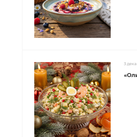
3 дек
«Ол