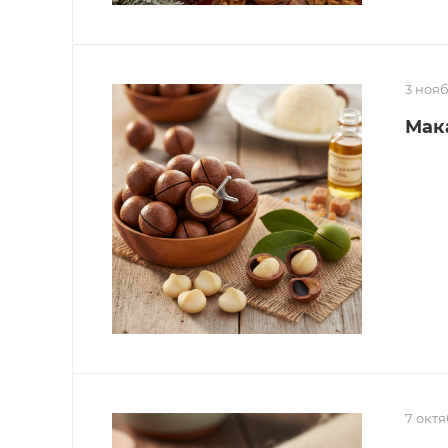
3 ноя
Мак
7 октя