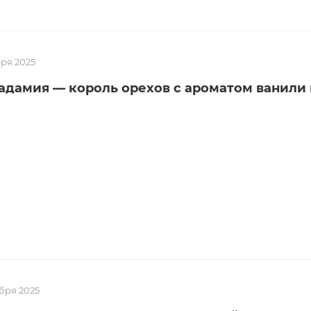
бря 2025
адамия — король орехов с ароматом ванили
бря 2025