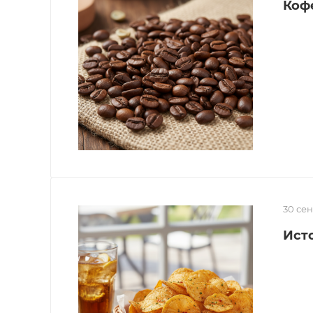
Кофе
30 се
Ист