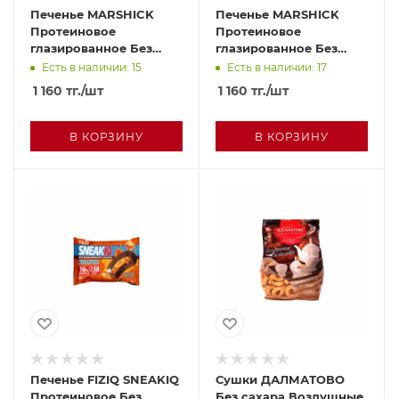
Печенье MARSHICK
Печенье MARSHICK
Протеиновое
Протеиновое
глазированное Без
глазированное Без
сахара Со вкусом
сахара С малиной 53г
Есть в наличии: 15
Есть в наличии: 17
ванили 53г
1 160
тг.
/шт
1 160
тг.
/шт
В КОРЗИНУ
В КОРЗИНУ
Печенье FIZIQ SNEAKIQ
Сушки ДАЛМАТОВО
Протеиновое Без
Без сахара Воздушные