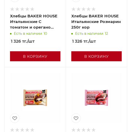
Хлебцы BAKER HOUSE
Хлебцы BAKER HOUSE
Итальянские С
Итальянские Розмарин
томатом и орегано
250г кор
250г кор
Есть в наличии: 10
Есть в наличии: 12
1 326
тг.
/шт
1 326
тг.
/шт
В КОРЗИНУ
В КОРЗИНУ