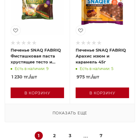
Печенье SNAQ FABRIQ
Печенье SNAQ FABRIQ
Фисташковая паста
Арахис изюм и
хрустящее тесто и
карамель 45г
карамель 45г
Есть в наличии: 9
Есть в наличии: 5
1 230
тг.
/шт
975
тг.
/шт
В КОРЗИНУ
В КОРЗИНУ
ПОКАЗАТЬ ЕЩЕ
1
2
3
7