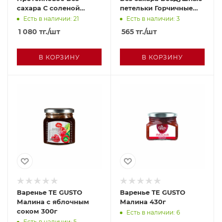
сахара С соленой
петельки Горчичные
карамелью и арахисом
170г
Есть в наличии: 21
Есть в наличии: 3
50г
1 080
тг.
/шт
565
тг.
/шт
В КОРЗИНУ
В КОРЗИНУ
Варенье TE GUSTO
Варенье TE GUSTO
Малина с яблочным
Малина 430г
соком 300г
Есть в наличии: 6
Есть в наличии: 5