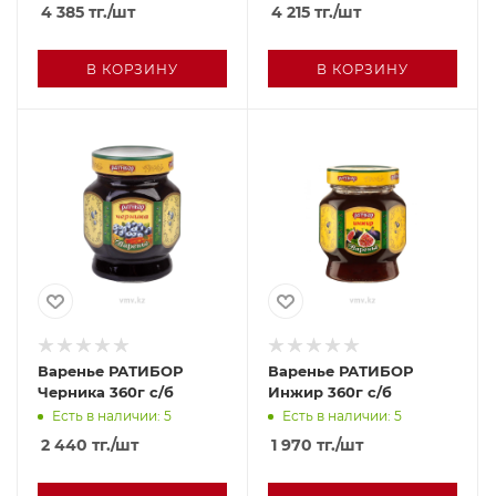
полифлорный
полифлорный Горный
4 385
тг.
/шт
4 215
тг.
/шт
Гречишный цвет 500г
лес 500г с/б
с/б
В КОРЗИНУ
В КОРЗИНУ
Варенье РАТИБОР
Варенье РАТИБОР
Черника 360г с/б
Инжир 360г с/б
Есть в наличии: 5
Есть в наличии: 5
2 440
тг.
/шт
1 970
тг.
/шт