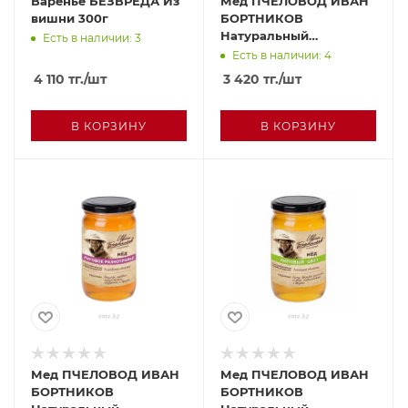
Варенье БЕЗВРЕДА Из
Мед ПЧЕЛОВОД ИВАН
вишни 300г
БОРТНИКОВ
Натуральный
Есть в наличии: 3
цветочный
Есть в наличии: 4
полифлорный
4 110
тг.
/шт
3 420
тг.
/шт
Цветочный 500г с/б
В КОРЗИНУ
В КОРЗИНУ
Мед ПЧЕЛОВОД ИВАН
Мед ПЧЕЛОВОД ИВАН
БОРТНИКОВ
БОРТНИКОВ