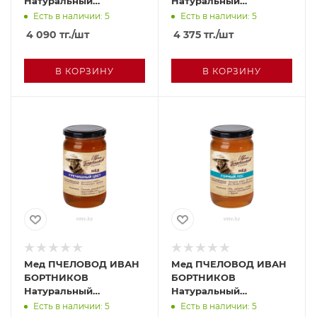
Натуральный
Натуральный
цветочный
цветочный
Есть в наличии: 5
Есть в наличии: 5
полифлорный Луговое
полифлорный
4 090
тг.
/шт
4 375
тг.
/шт
разнотравье 500г с/б
Липовый цвет 500г с/б
В КОРЗИНУ
В КОРЗИНУ
Мед ПЧЕЛОВОД ИВАН
Мед ПЧЕЛОВОД ИВАН
БОРТНИКОВ
БОРТНИКОВ
Натуральный
Натуральный
цветочный
цветочный
Есть в наличии: 5
Есть в наличии: 5