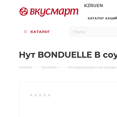
KZ
RU
EN
КАТАЛОГ АКЦИ
КАТАЛОГ
Нут BONDUELLE В соу
—
—
Каталог
Бакалея
Консервированные продук