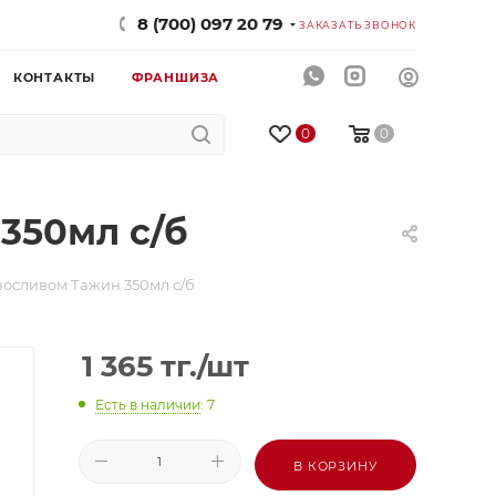
8 (700) 097 20 79
ЗАКАЗАТЬ ЗВОНОК
КОНТАКТЫ
ФРАНШИЗА
0
0
350мл с/б
носливом Тажин 350мл с/б
1 365
тг.
/шт
Есть в наличии
: 7
В КОРЗИНУ