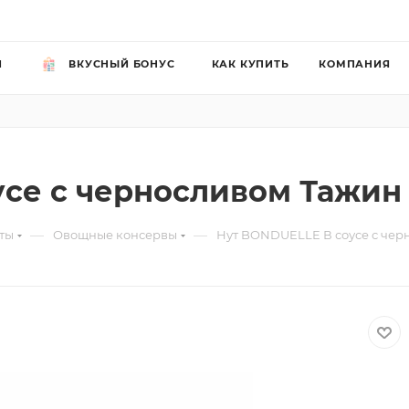
Й
ВКУСНЫЙ БОНУС
КАК КУПИТЬ
КОМПАНИЯ
се с черносливом Тажин 
—
—
ты
Овощные консервы
Нут BONDUELLE В соусе с чер