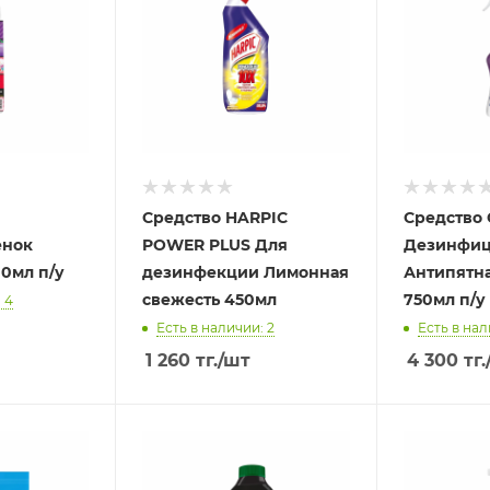
Средство HARPIC
Средство 
енок
POWER PLUS Для
Дезинфи
0мл п/у
дезинфекции Лимонная
Антипятна
свежесть 450мл
750мл п/у
 4
Есть в наличии: 2
Есть в нал
1 260
тг.
/шт
4 300
тг.