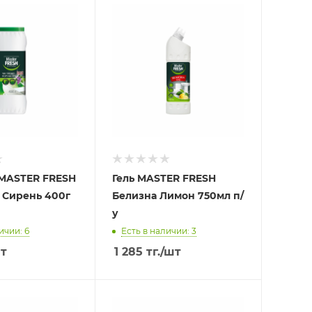
MASTER FRESH
Гель MASTER FRESH
 Сирень 400г
Белизна Лимон 750мл п/
у
ичии: 6
Есть в наличии: 3
т
1 285
тг.
/шт