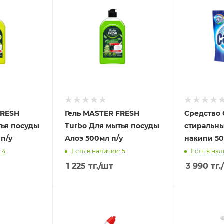
FRESH
Гель MASTER FRESH
Средство
тья посуды
Turbo Для мытья посуды
стиральн
 п/у
Алоэ 500мл п/у
накипи 50
 4
Есть в наличии: 5
Есть в нал
1 225
тг.
/шт
3 990
тг.