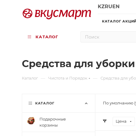
KZ
RU
EN
КАТАЛОГ АКЦИ
КАТАЛОГ
Средства для уборки
—
—
Каталог
Чистота и Порядок
Средства для уб
По умолчанию (
КАТАЛОГ
Подарочные
Цена
корзины