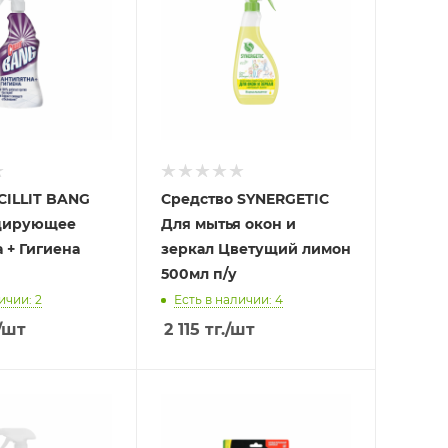
CILLIT BANG
Средство SYNERGETIC
цирующее
Для мытья окон и
 + Гигиена
зеркал Цветущий лимон
500мл п/у
ичии: 2
Есть в наличии: 4
/шт
2 115
тг.
/шт