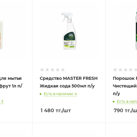
Для мытья
Средство MASTER FRESH
Порошок 
рут 1л п/
Жидкая сода 500мл п/у
Чистящий
п/у
Есть в наличии: 4
 3
Есть в нал
1 480
тг.
/шт
790
тг.
/ш