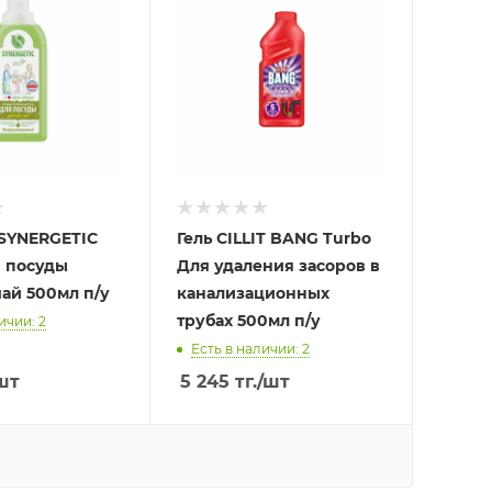
 SYNERGETIC
Гель CILLIT BANG Turbo
я посуды
Для удаления засоров в
ай 500мл п/у
канализационных
трубах 500мл п/у
ичии: 2
Есть в наличии: 2
шт
5 245
тг.
/шт