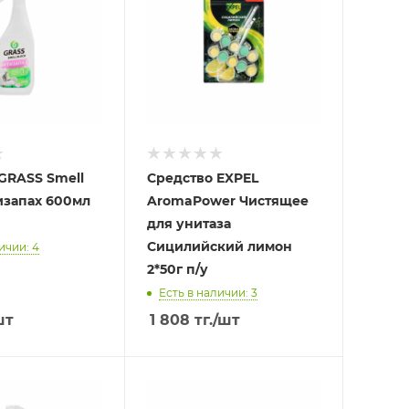
GRASS Smell
Средство EXPEL
изапах 600мл
AromaPower Чистящее
для унитаза
Сицилийский лимон
ичии: 4
2*50г п/у
Есть в наличии: 3
шт
1 808
тг.
/шт