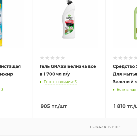
Чистящая
Гель GRASS Белизна все
Средство
тижир
в 1 700мл п/у
Для мыть
Зеленый ч
Есть в наличии: 3
 3
Есть в нал
905
тг.
/шт
1 810
тг.
/
ПОКАЗАТЬ ЕЩЕ