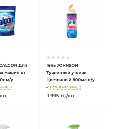
 CALGON Для
Гель JOHNSON
ых машин от
Туалетный утенок
0г м/у
Цветочный 800мл п/у
ичии: 3
Есть в наличии: 3
/шт
1 995
тг.
/шт