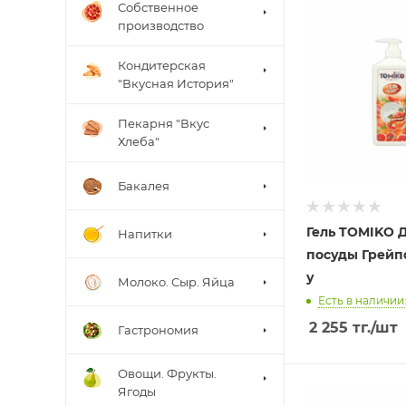
Собственное
производство
Кондитерская
"Вкусная История"
Пекарня "Вкус
Хлеба"
Бакалея
Гель TOMIKO 
Напитки
посуды Грейпф
у
Молоко. Сыр. Яйца
Есть в наличии:
2 255
тг.
/шт
Гастрономия
Овощи. Фрукты.
Ягоды