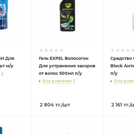
SH Для
Гель EXPEL Волосогон
Средство 
шт м/у
Для устранения засоров
Block Ант
от волос 500мл п/у
п/у
 4
Есть в наличии: 3
Есть в нал
2 804
тг.
/шт
2 161
тг.
/