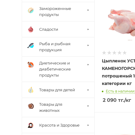
Замороженные
продукты
Сладости
Рыба и рыбная
продукция
Цыпленок УС
Диетические и
КАМЕНОГОРСК
диабетические
продукты
потрошеный 1
категории кг
Товары для детей
Есть в наличии:
2 090
тг.
/кг
Товары для
животных
Красота и Здоровье