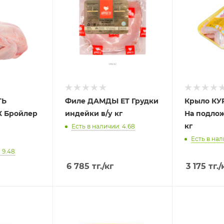
ТЬ
Филе ДАМДЫ ЕТ Грудки
Крыло КУ
 Бройлер
индейки в/у кг
На подло
кг
Есть в наличии: 4.68
Есть в нал
 9.48
6 785
тг.
/кг
3 175
тг.
/