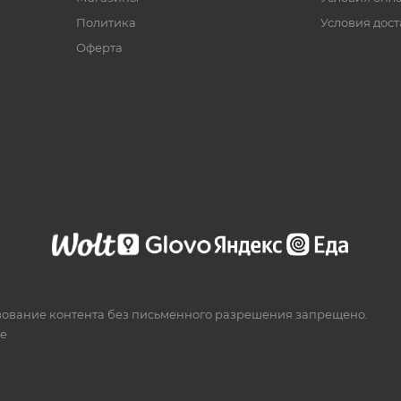
Политика
Условия дос
Офертa
зование контента без письменного разрешения запрещено.
te