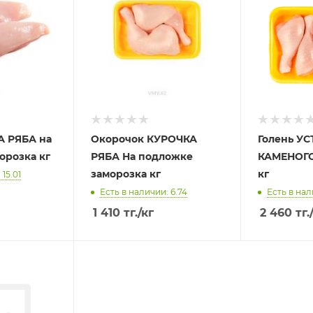
А РЯБА на
Окорочок КУРОЧКА
Голень УС
орозка кг
РЯБА На подложке
КАМЕНОГО
заморозка кг
кг
15.01
Есть в наличии: 6.74
Есть в нал
1 410
тг.
/кг
2 460
тг.