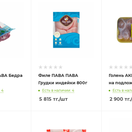
АВА Бедра
Филе ПАВА ПАВА
Голень А
Грудки индейки 800г
на подлож
 4
Есть в наличии: 4
Есть в нал
5 815
тг.
/шт
2 900
тг.