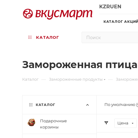
KZ
RU
EN
КАТАЛОГ АКЦИ
КАТАЛОГ
Замороженная птица
—
—
Каталог
Замороженные продукты
Замороже
По умолчанию (
КАТАЛОГ
Подарочные
Цена
корзины