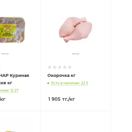
КНАР Куриная
Окорочка кг
ке кг
Есть в наличии: 22.5
ичии: 12.27
/кг
1 905
тг.
/кг