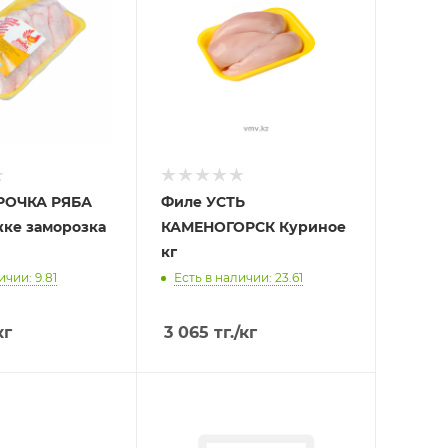
РОЧКА РЯБА
Филе УСТЬ
жке заморозка
КАМЕНОГОРСК Куриное
кг
ичии: 9.81
Есть в наличии: 23.61
кг
3 065
тг.
/кг