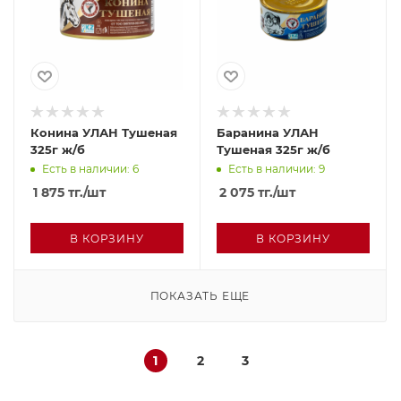
Конина УЛАН Тушеная
Баранина УЛАН
325г ж/б
Тушеная 325г ж/б
Есть в наличии: 6
Есть в наличии: 9
1 875
тг.
/шт
2 075
тг.
/шт
В КОРЗИНУ
В КОРЗИНУ
ПОКАЗАТЬ ЕЩЕ
1
2
3