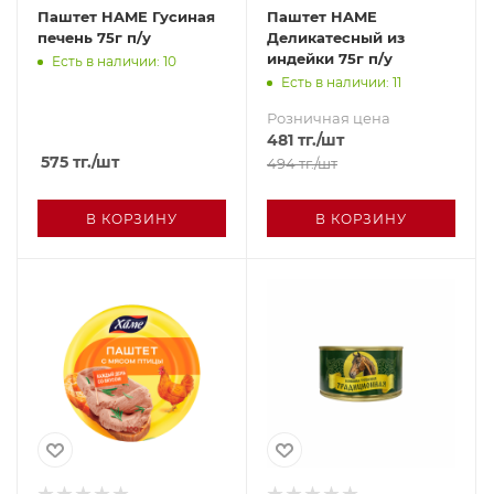
Паштет HAME Гусиная
Паштет HAME
печень 75г п/у
Деликатесный из
индейки 75г п/у
Есть в наличии: 10
Есть в наличии: 11
Розничная цена
481
тг.
/шт
575
тг.
/шт
494
тг.
/шт
В КОРЗИНУ
В КОРЗИНУ