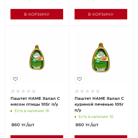
В КОРЗИНУ
В КОРЗИНУ
Паштет HAME Халал С
Паштет HAME Халал С
мясом птицы 105г п/у
куриной печенью 105г
п/у
Есть в наличии: 16
Есть в наличии: 10
860
тг.
/шт
860
тг.
/шт