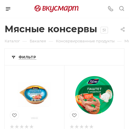
Мясные консервы
51
—
—
—
Каталог
Бакалея
Консервированные продукты
М
ФИЛЬТР