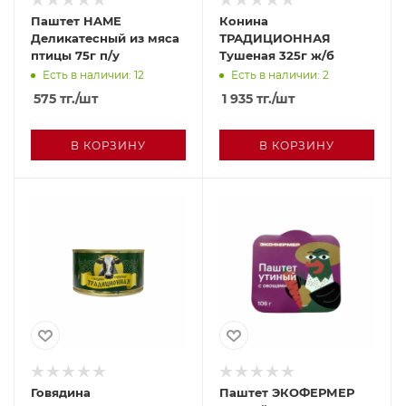
Паштет HAME
Конина
Деликатесный из мяса
ТРАДИЦИОННАЯ
птицы 75г п/у
Тушеная 325г ж/б
Есть в наличии: 12
Есть в наличии: 2
575
тг.
/шт
1 935
тг.
/шт
В КОРЗИНУ
В КОРЗИНУ
Говядина
Паштет ЭКОФЕРМЕР