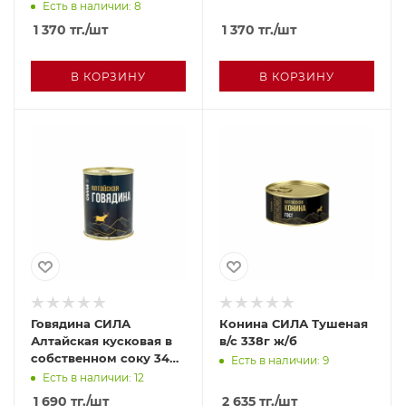
Есть в наличии: 8
1 370
тг.
/шт
1 370
тг.
/шт
В КОРЗИНУ
В КОРЗИНУ
Говядина СИЛА
Конина СИЛА Тушеная
Алтайская кусковая в
в/с 338г ж/б
собственном соку 340г
Есть в наличии: 9
ж/б
Есть в наличии: 12
1 690
тг.
/шт
2 635
тг.
/шт