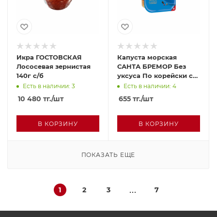
Икра ГОСТОВСКАЯ
Капуста морская
Лососевая зернистая
САНТА БРЕМОР Без
140г с/б
уксуса По корейски с
морковью 200г п/у
Есть в наличии: 3
Есть в наличии: 4
10 480
тг.
/шт
655
тг.
/шт
В КОРЗИНУ
В КОРЗИНУ
ПОКАЗАТЬ ЕЩЕ
1
2
3
7