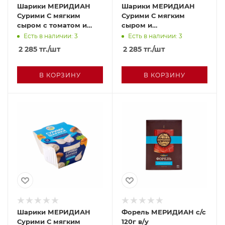
Шарики МЕРИДИАН
Шарики МЕРИДИАН
Сурими С мягким
Сурими С мягким
сыром с томатом и
сыром и
базиликом 100г
маринованными
Есть в наличии: 3
Есть в наличии: 3
огурчиками 100г
2 285
тг.
/шт
2 285
тг.
/шт
В КОРЗИНУ
В КОРЗИНУ
Шарики МЕРИДИАН
Форель МЕРИДИАН с/с
Сурими С мягким
120г в/у