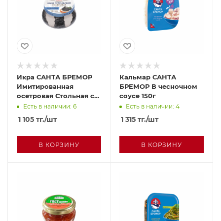
Икра САНТА БРЕМОР
Кальмар САНТА
Имитированная
БРЕМОР В чесночном
осетровая Стольная со
соусе 150г
сливочным кремом
Есть в наличии: 6
Есть в наличии: 4
220г с/б
1 105
тг.
/шт
1 315
тг.
/шт
В КОРЗИНУ
В КОРЗИНУ