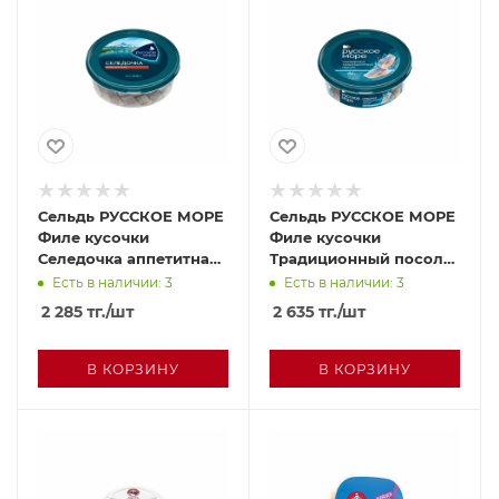
Сельдь РУССКОЕ МОРЕ
Сельдь РУССКОЕ МОРЕ
Филе кусочки
Филе кусочки
Селедочка аппетитная
Традиционный посол
с/с в масле 400г
с/с в масле 500г
Есть в наличии: 3
Есть в наличии: 3
2 285
тг.
/шт
2 635
тг.
/шт
В КОРЗИНУ
В КОРЗИНУ