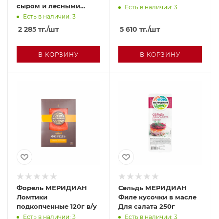
сыром и лесными
Есть в наличии: 3
грибами 100г
Есть в наличии: 3
2 285
тг.
/шт
5 610
тг.
/шт
В КОРЗИНУ
В КОРЗИНУ
Форель МЕРИДИАН
Сельдь МЕРИДИАН
Ломтики
Филе кусочки в масле
подкопченные 120г в/у
Для салата 250г
Есть в наличии: 3
Есть в наличии: 3