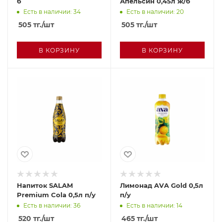
б
Апельсин 0,45л ж/б
Есть в наличии: 34
Есть в наличии: 20
505
тг.
/шт
505
тг.
/шт
В КОРЗИНУ
В КОРЗИНУ
Напиток SALAM
Лимонад AVA Gold 0,5л
Premium Cola 0,5л п/у
п/у
Есть в наличии: 36
Есть в наличии: 14
520
тг.
/шт
465
тг.
/шт