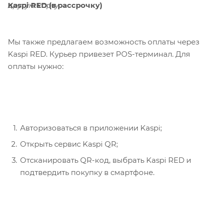
Kaspi RED (в рассрочку)
другую карту.
Мы также предлагаем возможность оплаты через
Kaspi RED. Курьер привезет POS-терминал. Для
оплаты нужно:
Авторизоваться в приложении Kaspi;
Открыть сервис Kaspi QR;
Отсканировать QR-код, выбрать Kaspi RED и
подтвердить покупку в смартфоне.