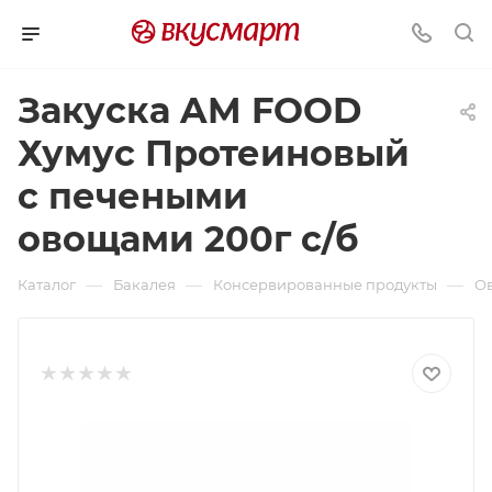
Закуска AM FOOD
Хумус Протеиновый
с печеными
овощами 200г с/б
—
—
—
Каталог
Бакалея
Консервированные продукты
О