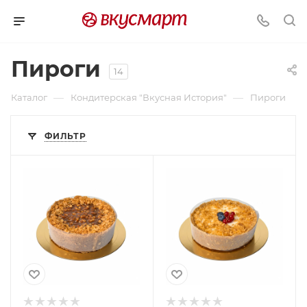
Пироги
14
—
—
Каталог
Кондитерская "Вкусная История"
Пироги
ФИЛЬТР