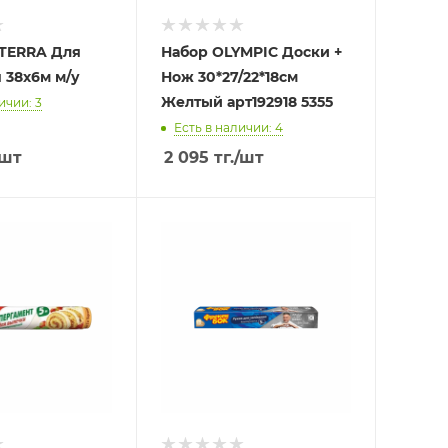
ATERRA Для
Набор OLYMPIC Доски +
 38х6м м/у
Нож 30*27/22*18см
Желтый арт192918 5355
ичии: 3
Есть в наличии: 4
/шт
2 095
тг.
/шт