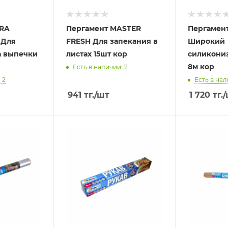
ERA
Пергамент MASTER
Пергамен
 Для
FRESH Для запекания в
Широкий
а выпечки
листах 15шт кор
силикони
8м кор
Есть в наличии: 2
 2
Есть в нал
941
тг.
/шт
1 720
тг.
/