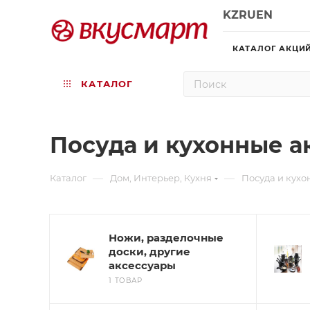
KZ
RU
EN
КАТАЛОГ АКЦИ
КАТАЛОГ
Посуда и кухонные а
—
—
Каталог
Дом, Интерьер, Кухня
Посуда и кухо
Ножи, разделочные
доски, другие
аксессуары
1 ТОВАР