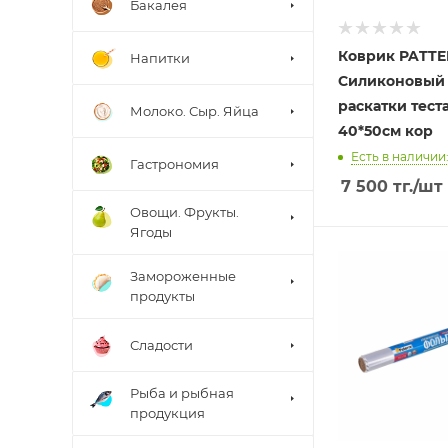
Бакалея
Коврик PATT
Напитки
Силиконовый
раскатки тест
Молоко. Сыр. Яйца
40*50см кор
Есть в наличии:
Гастрономия
7 500
тг.
/шт
Овощи. Фрукты.
Ягоды
Замороженные
продукты
Сладости
Рыба и рыбная
продукция