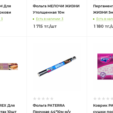
М Для
Фольга МЕЛОЧИ ЖИЗНИ
Пергамен
ркови
Утолщенная 10м
ЖИЗНИ 5
 3
Есть в наличии: 3
Есть в нал
1 715
тг.
/шт
1 180
тг.
/
REX Для
Фольга PATERRA
Коврик P
тах 10шт
Прочная 44*10м м/у
сушки пос