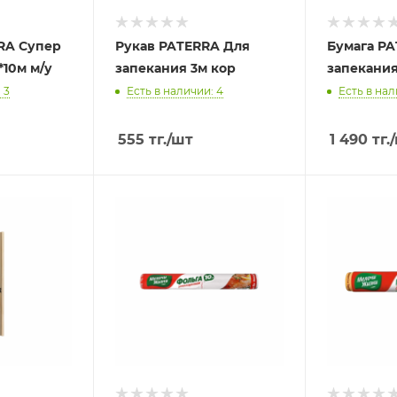
RA Супер
Рукав PATERRA Для
Бумага P
10м м/у
запекания 3м кор
запекания
 3
Есть в наличии: 4
Есть в нал
555
тг.
/шт
1 490
тг.