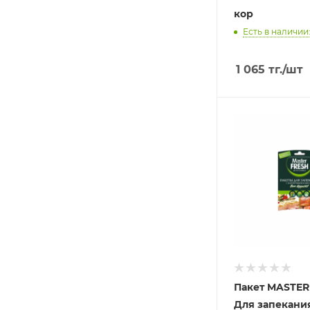
кор
Есть в наличии:
1 065
тг.
/шт
Пакет MASTER
Для запекани