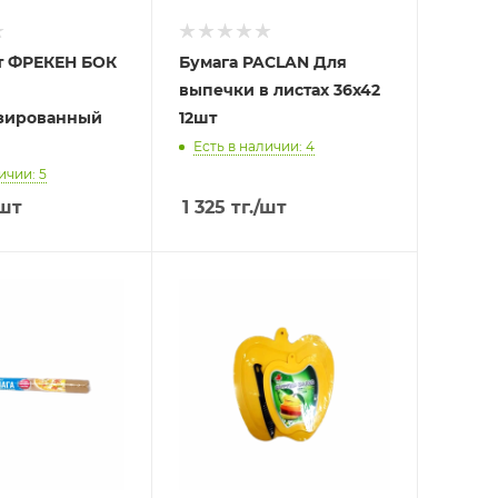
т ФРЕКЕН БОК
Бумага PACLAN Для
выпечки в листах 36х42
зированный
12шт
Есть в наличии: 4
ичии: 5
шт
1 325
тг.
/шт