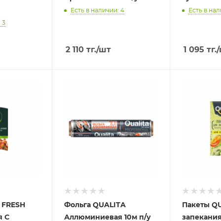
Есть в наличии: 4
Есть в нал
 3
2 110
тг.
/шт
1 095
тг.
 FRESH
Фольга QUALITA
Пакеты Q
я С
Аллюминиевая 10м п/у
запекани