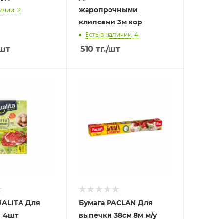
жаропрочными
ичии: 2
клипсами 3м кор
Есть в наличии: 4
/шт
510
тг.
/шт
UALITA Для
Бумага PACLAN Для
я 4шт
выпечки 38см 8м м/у