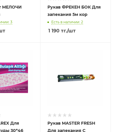
т МЕЛОЧИ
Рукав ФРЕКЕН БОК Для
м
запекания 5м кор
ичии: 3
Есть в наличии: 2
шт
1 190
тг.
/шт
AREX Для
Рукав MASTER FRESH
уды 30*46
Для запекания С