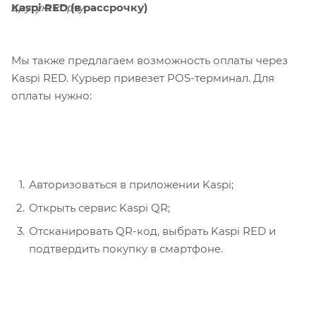
Kaspi RED (в рассрочку)
другую карту.
Мы также предлагаем возможность оплаты через
Kaspi RED. Курьер привезет POS-терминал. Для
оплаты нужно:
Авторизоваться в приложении Kaspi;
Открыть сервис Kaspi QR;
Отсканировать QR-код, выбрать Kaspi RED и
подтвердить покупку в смартфоне.