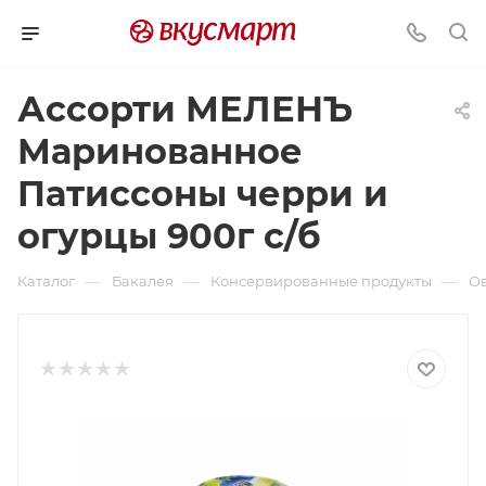
Ассорти МЕЛЕНЪ
Маринованное
Патиссоны черри и
огурцы 900г с/б
—
—
—
Каталог
Бакалея
Консервированные продукты
О