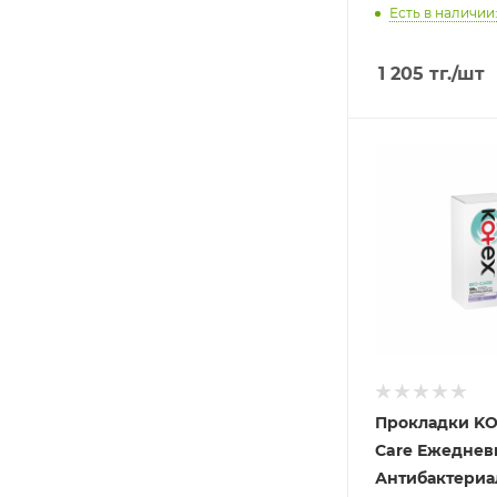
Есть в наличии:
1 205
тг.
/шт
Прокладки KO
Care Ежедне
Антибактери