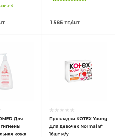
ичии: 4
шт
1 585
тг.
/шт
TOMED Для
Прокладки KOTEX Young
 гигиены
Для девочек Normal 8*
льная кожа
16шт м/у