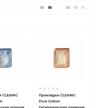
и CLEANIC
Прокладки CLEANIC
on
Pure Cotton
еские ночные
Гигиенические дневные