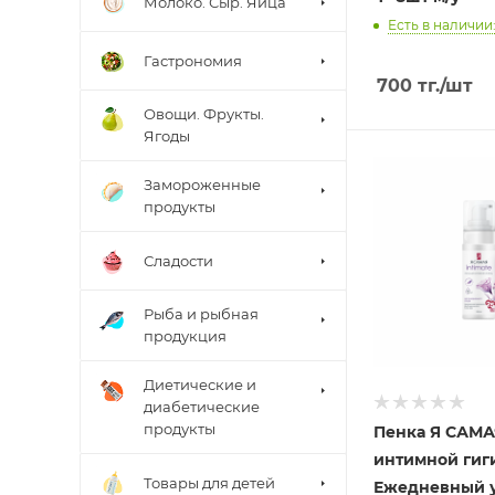
Молоко. Сыр. Яйца
Есть в наличии:
Гастрономия
700
тг.
/шт
Овощи. Фрукты.
Ягоды
Замороженные
продукты
Сладости
Рыба и рыбная
продукция
Диетические и
диабетические
продукты
Пенка Я САМА
интимной гиг
Товары для детей
Ежедневный у