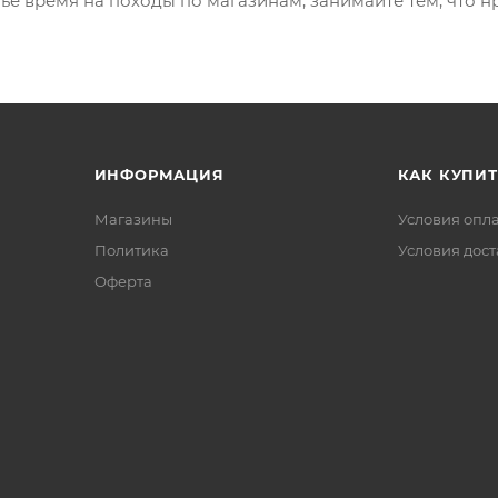
тье время на походы по магазинам, занимайте тем, что 
ИНФОРМАЦИЯ
КАК КУПИТ
Магазины
Условия опл
Политика
Условия дос
Офертa