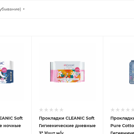
убывание)
ANIC Soft
Прокладки CLEANIC Soft
Прокладк
е ночные
Гигиенические дневные
Pure Cott
3* 10шт м/у
Гигиенич