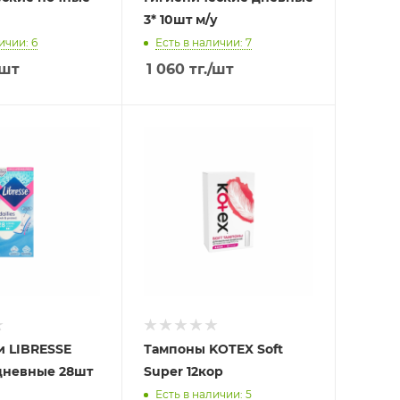
3* 10шт м/у
ичии: 6
Есть в наличии: 7
/шт
1 060
тг.
/шт
и LIBRESSE
Тампоны KOTEX Soft
дневные 28шт
Super 12кор
Есть в наличии: 5