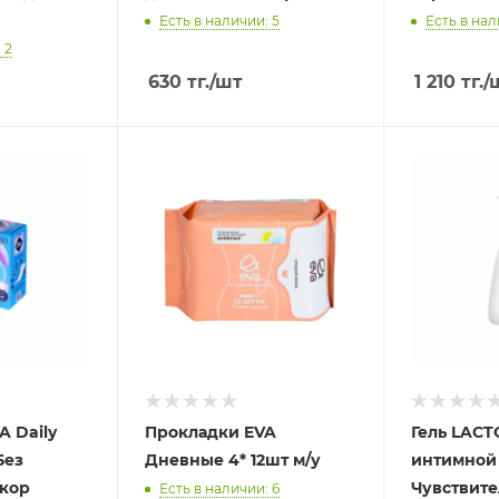
Есть в наличии: 5
Есть в нал
 2
630
тг.
/шт
1 210
тг.
/
A Daily
Прокладки EVA
Гель LAC
Без
Дневные 4* 12шт м/у
интимной
 кор
Чувствите
Есть в наличии: 6