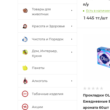
п/у
Товары для
Есть в наличии:
животных
1 445
тг.
/шт
Красота и Здоровье
Чистота и Порядок
Дом, Интерьер,
Кухня
Пакеты
Алкоголь
Табачные изделия
Прокладки OL
Ежедневные 
Акции
аромата 60шт