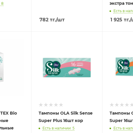
экстра то
 8
Есть в нал
782
тг.
/шт
1 925
тг.
/
TEX Bio
Тампоны OLA Silk Sense
Тампоны O
вные
Super Plus 16шт кор
Super 16ш
альные
Есть в наличии: 5
Есть в нал