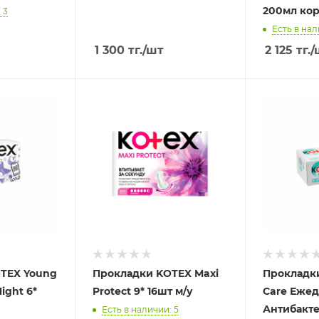
200мл ко
 3
Есть в нал
1 300
тг.
/шт
2 125
тг.
/
TEX Young
Прокладки KOTEX Maxi
Прокладк
ight 6*
Protect 9* 16шт м/у
Care Еже
Антибакт
Есть в наличии: 5