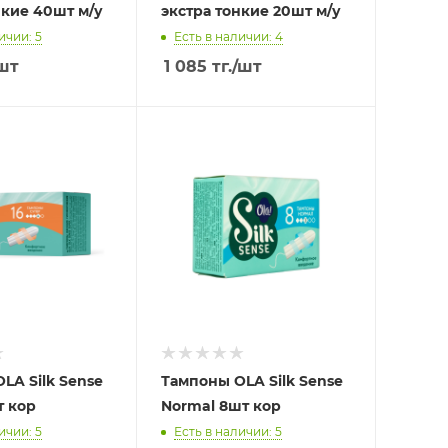
нкие 40шт м/у
экстра тонкие 20шт м/у
ичии: 5
Есть в наличии: 4
шт
1 085
тг.
/шт
LA Silk Sense
Тампоны OLA Silk Sense
т кор
Normal 8шт кор
ичии: 5
Есть в наличии: 5