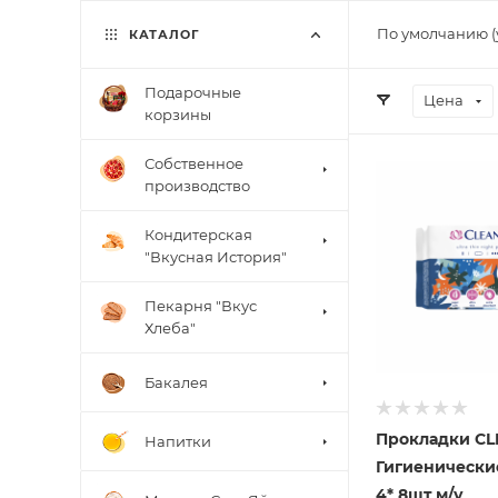
По умолчанию (
КАТАЛОГ
Подарочные
Цена
корзины
Собственное
производство
Кондитерская
"Вкусная История"
Пекарня "Вкус
Хлеба"
Бакалея
Прокладки CLE
Напитки
Гигиенически
4* 8шт м/у