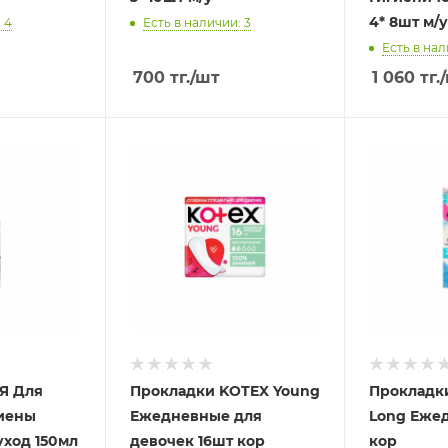
4* 8шт м/у
 4
Есть в наличии: 3
Есть в нал
700
тг.
/шт
1 060
тг.
Я Для
Прокладки KOTEX Young
Прокладк
иены
Ежедневные для
Long Еже
ход 150мл
девочек 16шт кор
кор