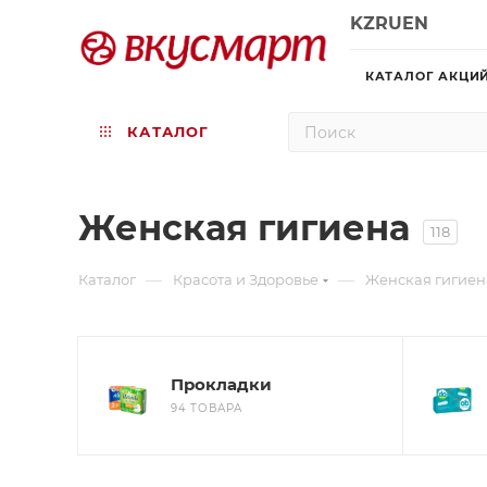
KZ
RU
EN
КАТАЛОГ АКЦИ
КАТАЛОГ
Женская гигиена
118
—
—
Каталог
Красота и Здоровье
Женская гигиен
Прокладки
94 ТОВАРА