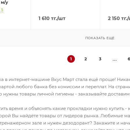
 м/у
 5
1 610
тг.
/шт
2 150
тг.
/
ПОКАЗАТЬ ЕЩЕ
1
2
3
ка в интернет-машине Вкус Март стала ещё проще! Никак
артой любого банка без комиссии и переплат. На страни
о нужны товары личной гигиены - заказывайте доставим 
ить время и объяснять какие прокладки нужно купить - 
торой Вы найдёте товары от лидеров рынка. Любимые ма
 тренажерном зале и нужен дезодорант? Закажите и начи