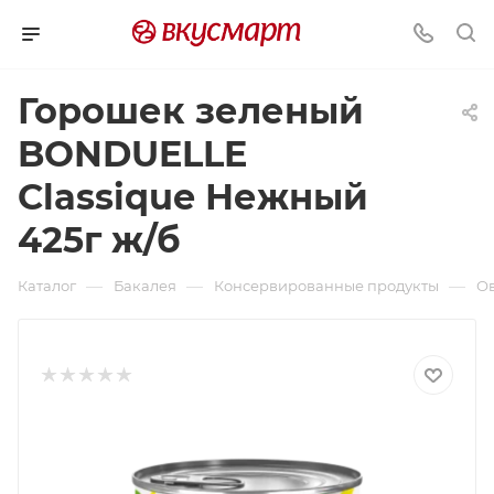
Горошек зеленый
BONDUELLE
Classique Нежный
425г ж/б
—
—
—
Каталог
Бакалея
Консервированные продукты
О