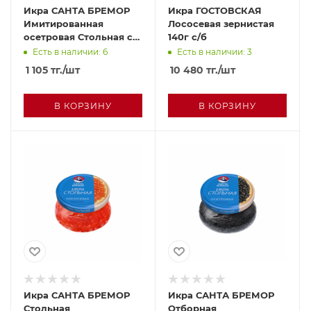
Икра САНТА БРЕМОР
Икра ГОСТОВСКАЯ
Имитированная
Лососевая зернистая
осетровая Стольная со
140г с/б
сливочным кремом
Есть в наличии: 6
Есть в наличии: 3
220г с/б
1 105
тг.
/шт
10 480
тг.
/шт
В КОРЗИНУ
В КОРЗИНУ
Икра САНТА БРЕМОР
Икра САНТА БРЕМОР
Стольная
Отборная