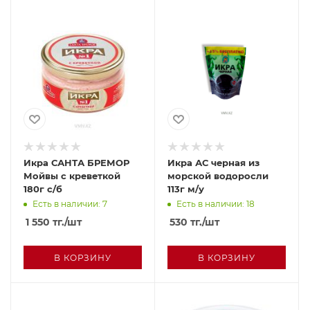
Икра САНТА БРЕМОР
Икра АС черная из
Мойвы с креветкой
морской водоросли
180г с/б
113г м/у
Есть в наличии: 7
Есть в наличии: 18
1 550
тг.
/шт
530
тг.
/шт
В КОРЗИНУ
В КОРЗИНУ