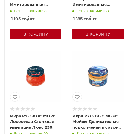
Имитированная
Имитированная
лососевая 230г с/б
осетровая 230г с/б
Есть в наличии: 8
Есть в наличии: 8
1 105
тг.
/шт
1 185
тг.
/шт
В КОРЗИНУ
В КОРЗИНУ
Икра РУССКОЕ МОРЕ
Икра РУССКОЕ МОРЕ
Лососевая Стольная
Мойвы Деликатесная
имитация Люкс 230г
подкопченая в соусе
165г
Есть в наличии: 10
Есть в наличии: 4