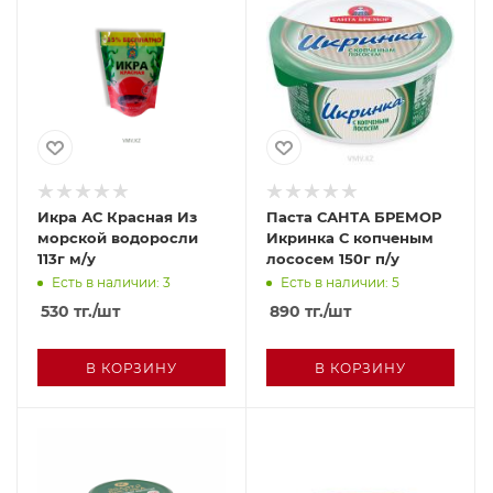
Икра АС Красная Из
Паста САНТА БРЕМОР
морской водоросли
Икринка С копченым
113г м/у
лососем 150г п/у
Есть в наличии: 3
Есть в наличии: 5
530
тг.
/шт
890
тг.
/шт
В КОРЗИНУ
В КОРЗИНУ