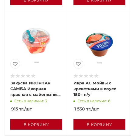
В КОРЗИНУ
В КОРЗИНУ
Закуска ИКОРНАЯ
Икра АС Мойвы с
САМБА Икорная
креветками в соусе
красная с майонезным
180г п/у
соусом 180г п/у
Есть в наличии: 3
Есть в наличии: 6
915
тг.
/шт
1 530
тг.
/шт
В КОРЗИНУ
В КОРЗИНУ