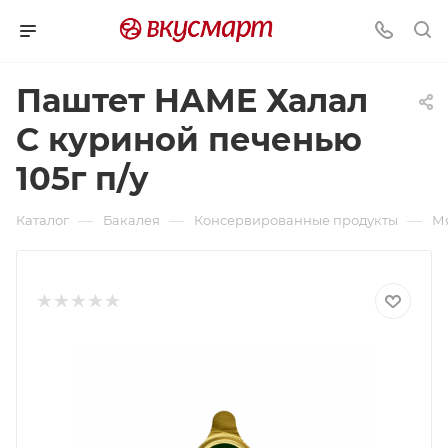
Паштет HAME Халал
С куриной печенью
105г п/у
—
—
—
Каталог
Бакалея
Консервированные продукты
М