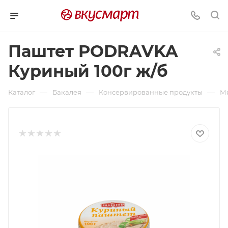
Паштет PODRAVKA
Куриный 100г ж/б
—
—
—
Каталог
Бакалея
Консервированные продукты
М