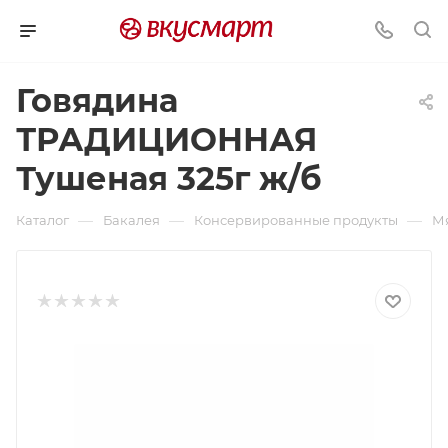
Говядина
ТРАДИЦИОННАЯ
Тушеная 325г ж/б
—
—
—
Каталог
Бакалея
Консервированные продукты
М