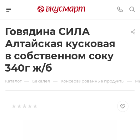
Говядина СИЛА
Алтайская кусковая
в собственном соку
340г ж/б
—
—
—
Каталог
Бакалея
Консервированные продукты
М