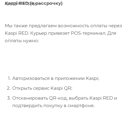
Kaspi RED (в рассрочку)
другую карту.
Мы также предлагаем возможность оплаты через
Kaspi RED. Курьер привезет POS-терминал. Для
оплаты нужно:
Авторизоваться в приложении Kaspi;
Открыть сервис Kaspi QR;
Отсканировать QR-код, выбрать Kaspi RED и
подтвердить покупку в смартфоне.