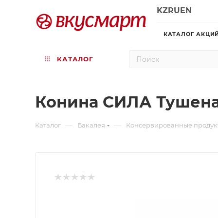
KZ
RU
EN
КАТАЛОГ АКЦИ
КАТАЛОГ
Конина СИЛА Тушеная
—
—
Каталог
Бакалея
Консервированные продук