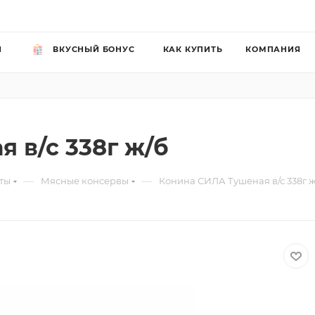
Й
ВКУСНЫЙ БОНУС
КАК КУПИТЬ
КОМПАНИЯ
 в/с 338г ж/б
—
—
ты
Мясные консервы
Конина СИЛА Тушеная в/с 338г 