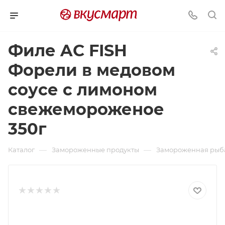
Филе AC FISH
Форели в медовом
соусе с лимоном
свежемороженое
350г
—
—
Каталог
Замороженные продукты
Замороженная рыб