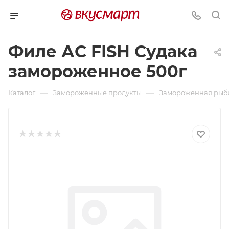
Филе АС FISH Судака
замороженное 500г
—
—
Каталог
Замороженные продукты
Замороженная рыб