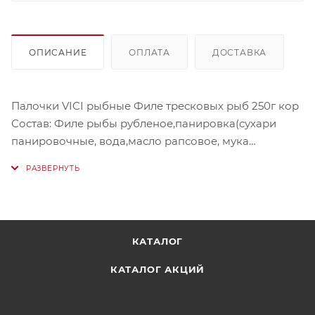
ОПИСАНИЕ
ОПЛАТА
ДОСТАВКА
Палочки VICI рыбные Филе тресковых рыб 250г кор
Состав: Филе рыбы рубленое,панировка(сухари
панировочные, вода,масло рапсовое, мука
пшеничная, крахмал пшеничный,соль).
Неизменная классика - рыбные палочки из филе
белых рыб. Сытные рыбные палочки можно подать
с картофельным пюре, салатом из сезонных овощей
КАТАЛОГ
или любым гарниром по вкусу.
КАТАЛОГ АКЦИЙ
Хранить: в плотно закрытой упаковке, вдали от
прямых солнечных лучей. Срок годности см. на