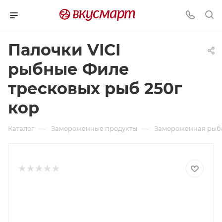
Палочки VICI
рыбные Филе
тресковых рыб 250г
кор
—
—
Каталог
Замороженные продукты
Замороженная рыб