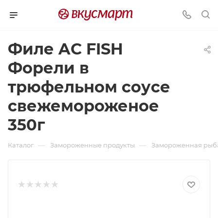
Филе AC FISH
Форели в
трюфельном соусе
свежемороженое
350г
—
—
Каталог
Замороженные продукты
Замороженная рыб