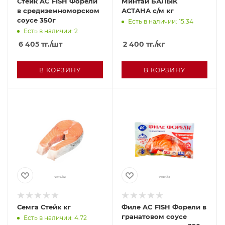
Стейк AC FISH Форели
Минтай БАЛЫК
в средиземноморском
АСТАНА с/м кг
соусе 350г
Есть в наличии: 15.34
Есть в наличии: 2
6 405
тг.
/шт
2 400
тг.
/кг
В КОРЗИНУ
В КОРЗИНУ
Семга Стейк кг
Филе AC FISH Форели в
гранатовом соусе
Есть в наличии: 4.72