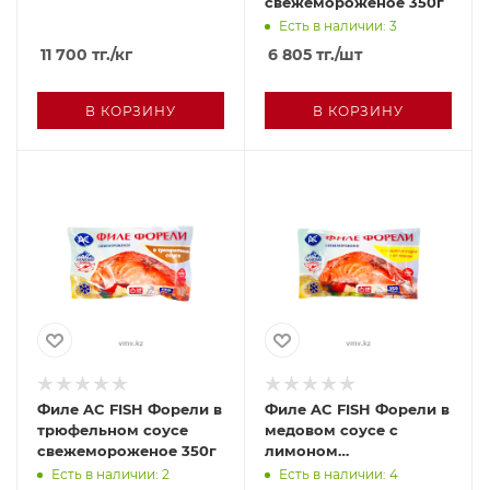
свежемороженое 350г
Есть в наличии: 3
11 700
тг.
/кг
6 805
тг.
/шт
В КОРЗИНУ
В КОРЗИНУ
Филе AC FISH Форели в
Филе AC FISH Форели в
трюфельном соусе
медовом соусе с
свежемороженое 350г
лимоном
свежемороженое 350г
Есть в наличии: 2
Есть в наличии: 4