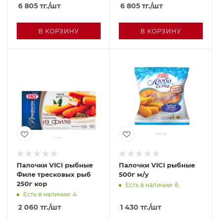
6 805
тг.
/шт
6 805
тг.
/шт
В КОРЗИНУ
В КОРЗИНУ
Палочки VICI рыбные
Палочки VICI рыбные
Филе тресковых рыб
500г м/у
250г кор
Есть в наличии: 6
Есть в наличии: 4
2 060
тг.
/шт
1 430
тг.
/шт