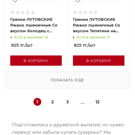
Гренки ЛУТОВСКИЕ
Гренки ЛУТОВСКИЕ
Ржано пшеничные Со
Ржано пшеничные Со
вкусом Холодец с
вкусом Телятина на
хреном 100г п/у
гриле 100г п/у
Есть в наличии: 14
Есть в наличии: 9
825
тг.
/шт
825
тг.
/шт
В КОРЗИНУ
В КОРЗИНУ
ПОКАЗАТЬ ЕЩЕ
1
2
3
12
Подготовились к дружеской вылазке, но нужен
перекус или забыли купить сухарики? Мы