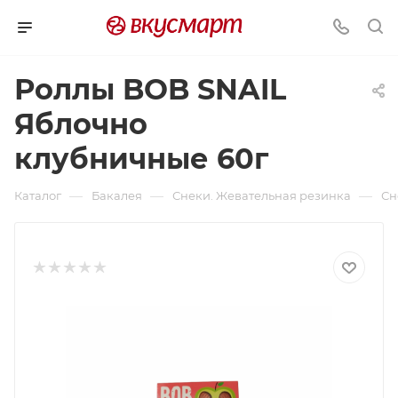
Роллы BOB SNAIL
Яблочно
клубничные 60г
—
—
—
Каталог
Бакалея
Снеки. Жевательная резинка
Сн