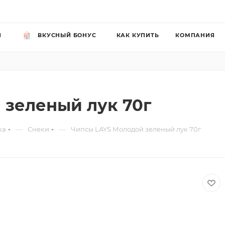
Й
ВКУСНЫЙ БОНУС
КАК КУПИТЬ
КОМПАНИЯ
 зеленый лук 70г
—
—
ка
Снеки
Чипсы LAYS Молодой зеленый лук 70г