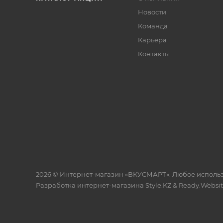
Условия хранения: хранить продукт при темпер
Новости
воздуха не более 75 %. После вскрытия упаковк
Команда
не выше 25°C и относительной влажности воздух
Карьера
Контакты
2026 © Интернет-магазин «ВКУСМАРТ». Любое исполь
Разработка интернет-магазина
Style.KZ
&
Ready.Websi