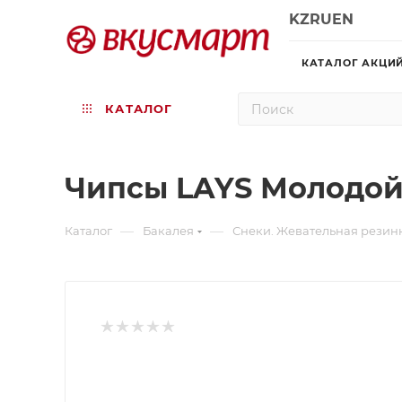
KZ
RU
EN
КАТАЛОГ АКЦИ
КАТАЛОГ
Чипсы LAYS Молодой
—
—
Каталог
Бакалея
Снеки. Жевательная резин