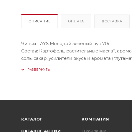
ОПИСАНИЕ
ОПЛАТА
ДОСТАВКА
Чипсы LAYS Молодой зеленый лук 70г
Состав: Картофель, растительные масла*, аро
соль, сахар, усилители вкуса и аромата (глута
замещенные), агент желирующий (хлорид калия
красители (экстракт паприки, аннато)].
Пищевая ценность:
Калорийность 510 кКал
Белки 6.5 г
Жиры 30 г
КАТАЛОГ
КОМПАНИЯ
Углеводы 53 г
КАТАЛОГ АКЦИЙ
О компании