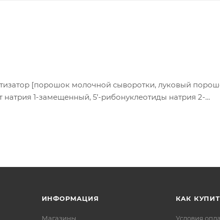
матизатор [порошок молочной сыворотки, луковый порош
мат натрия 1-замещенный, 5’-рибонуклеотиды натрия 2-
), вкусоароматические вещества, чесночный порошок,
ИНФОРМАЦИЯ
КАК КУПИТ
Магазины
Условия опл