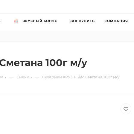
Й
ВКУСНЫЙ БОНУС
КАК КУПИТЬ
КОМПАНИЯ
метана 100г м/у
—
—
ка
Снеки
Сухарики ХРУСTEAM Сметана 100г м/у