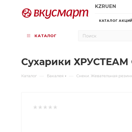
KZ
RU
EN
КАТАЛОГ АКЦИ
КАТАЛОГ
Сухарики ХРУСTEAM С
—
—
Каталог
Бакалея
Снеки. Жевательная резин