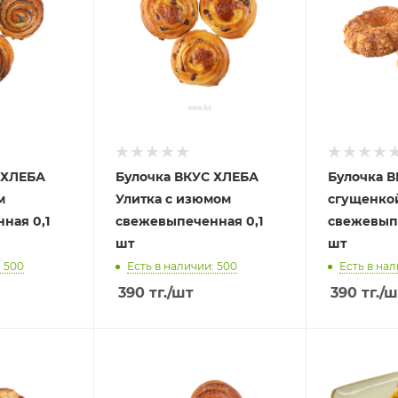
 ХЛЕБА
Булочка ВКУС ХЛЕБА
Булочка В
м
Улитка с изюмом
сгущенко
ная 0,1
свежевыпеченная 0,1
свежевыпе
шт
шт
: 500
Есть в наличии: 500
Есть в нал
390
тг.
/шт
390
тг.
/ш