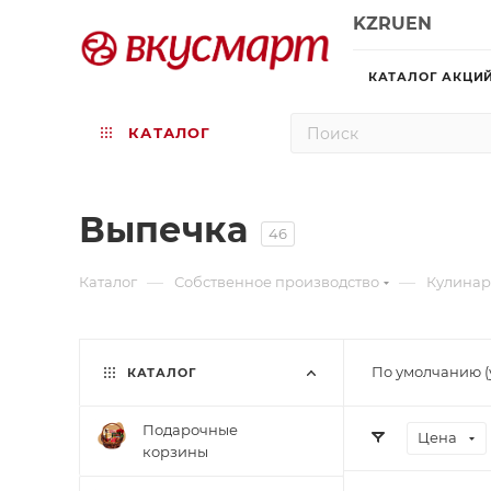
KZ
RU
EN
КАТАЛОГ АКЦИ
КАТАЛОГ
Выпечка
46
—
—
Каталог
Собственное производство
Кулина
По умолчанию (
КАТАЛОГ
Подарочные
Цена
корзины