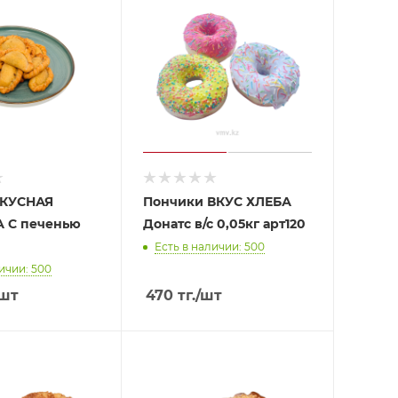
ВКУСНАЯ
Пончики ВКУС ХЛЕБА
 С печенью
Донатс в/с 0,05кг арт120
Есть в наличии: 500
ичии: 500
/шт
470
тг.
/шт