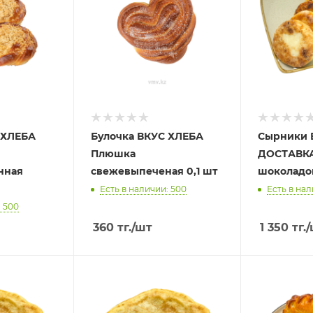
 ХЛЕБА
Булочка ВКУС ХЛЕБА
Сырники 
Плюшка
ДОСТАВКА
нная
свежевыпеченая 0,1 шт
шоколадо
Есть в наличии: 500
Есть в нал
: 500
360
тг.
/шт
1 350
тг.
/