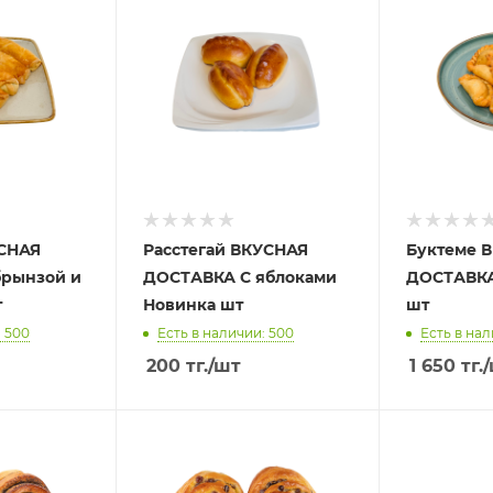
УСНАЯ
Расстегай ВКУСНАЯ
Буктеме 
брынзой и
ДОСТАВКА С яблоками
ДОСТАВКА
т
Новинка шт
шт
: 500
Есть в наличии: 500
Есть в нал
200
тг.
/шт
1 650
тг.