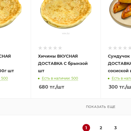
УСНАЯ
Хичины ВКУСНАЯ
Сундучок
ДОСТАВКА С брынзой
ДОСТАВКА
00г шт
шт
сосиской 
: 500
Есть в наличии: 500
Есть в нал
680
тг.
/шт
300
тг.
/ш
ПОКАЗАТЬ ЕЩЕ
1
2
3