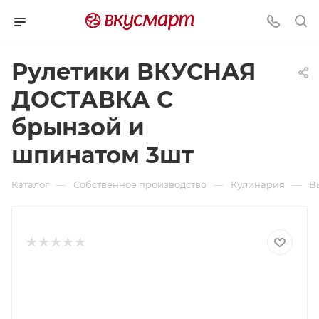
Рулетики ВКУСНАЯ
ДОСТАВКА С
брынзой и
шпинатом 3шт
—
—
—
Каталог
Собственное производство
Кулинария
В