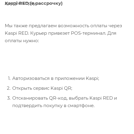
Kaspi RED (в рассрочку)
другую карту.
Мы также предлагаем возможность оплаты через
Kaspi RED. Курьер привезет POS-терминал. Для
оплаты нужно:
Авторизоваться в приложении Kaspi;
Открыть сервис Kaspi QR;
Отсканировать QR-код, выбрать Kaspi RED и
подтвердить покупку в смартфоне.