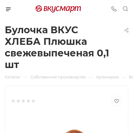
Булочка ВКУС
ХЛЕБА Плюшка
свежевыпеченая 0,1
шт
—
—
—
Каталог
Собственное производство
Кулинария
В