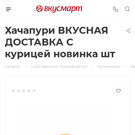
Хачапури ВКУСНАЯ
ДОСТАВКА С
курицей новинка шт
—
—
—
Каталог
Собственное производство
Кулинария
В