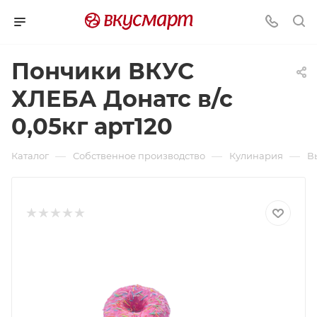
Пончики ВКУС
ХЛЕБА Донатс в/с
0,05кг арт120
—
—
—
Каталог
Собственное производство
Кулинария
В