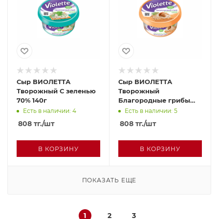
Сыр ВИОЛЕТТА
Сыр ВИОЛЕТТА
Творожный С зеленью
Творожный
70% 140г
Благородные грибы
70% 140г
Есть в наличии: 4
Есть в наличии: 5
808
тг.
/шт
808
тг.
/шт
В КОРЗИНУ
В КОРЗИНУ
ПОКАЗАТЬ ЕЩЕ
1
2
3