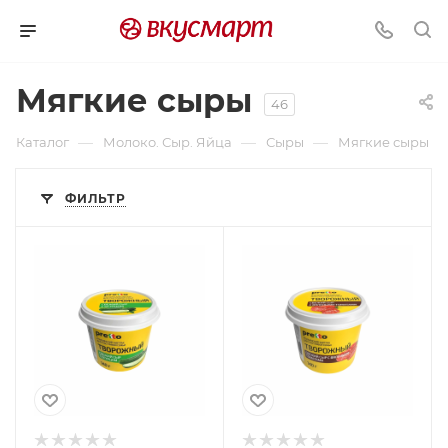
Мягкие сыры
46
—
—
—
Каталог
Молоко. Сыр. Яйца
Сыры
Мягкие сыры
ФИЛЬТР