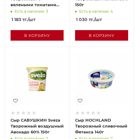
вялеными томатами
150г
150г п/у
Есть в наличии: 3
Есть в наличии: 4
1 183
тг.
/шт
1 030
тг.
/шт
В КОРЗИНУ
В КОРЗИНУ
Сыр САВУШКИН Sveza
Сыр HOCHLAND
Творожный воздушный
Творожный сливочный
Авокадо 60% 150г
Фетакса 140г
Есть в наличии: 7
Есть в наличии: 7