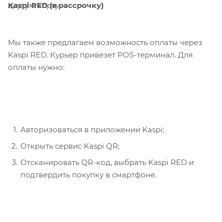
Kaspi RED (в рассрочку)
другую карту.
Мы также предлагаем возможность оплаты через
Kaspi RED. Курьер привезет POS-терминал. Для
оплаты нужно:
Авторизоваться в приложении Kaspi;
Открыть сервис Kaspi QR;
Отсканировать QR-код, выбрать Kaspi RED и
подтвердить покупку в смартфоне.