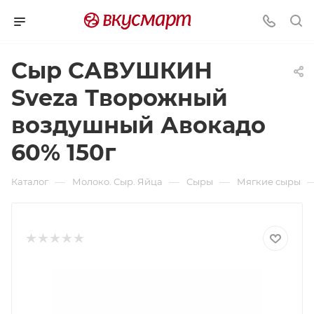
Сыр САВУШКИН
Sveza Творожный
воздушный Авокадо
60% 150г
—
—
—
Каталог
Молоко. Сыр. Яйца
Сыры
Мягкие сыры