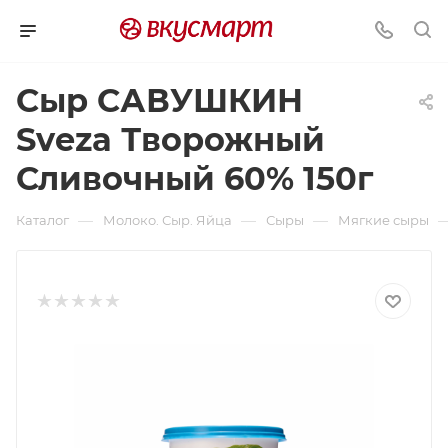
Сыр САВУШКИН
Sveza Творожный
Сливочный 60% 150г
—
—
—
Каталог
Молоко. Сыр. Яйца
Сыры
Мягкие сыры