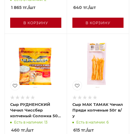
1 865
тг.
/шт
640
тг.
/шт
В КОРЗИНУ
В КОРЗИНУ
Сыр РУДНЕНСКИЙ
Сыр МАК ТАМАК Чечил
Чечил Чиссбер
Пряди копченые 50г в/
копченый Соломка 50г
у
м/у
Есть в наличии: 13
Есть в наличии: 6
460
тг.
/шт
615
тг.
/шт