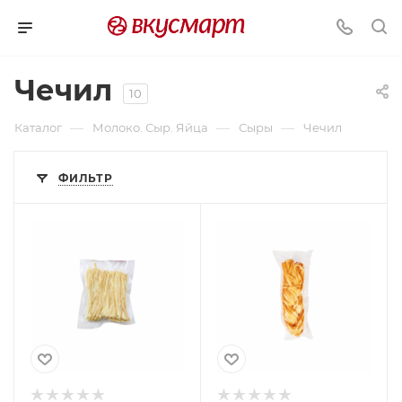
Чечил
10
—
—
—
Каталог
Молоко. Сыр. Яйца
Сыры
Чечил
ФИЛЬТР