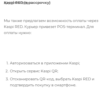
Kaspi RED (в рассрочку)
другую карту.
Мы также предлагаем возможность оплаты через
Kaspi RED. Курьер привезет POS-терминал. Для
оплаты нужно:
Авторизоваться в приложении Kaspi;
Открыть сервис Kaspi QR;
Отсканировать QR-код, выбрать Kaspi RED и
подтвердить покупку в смартфоне.