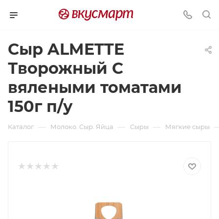
Сыр ALMETTE
Творожный С
вялеными томатами
150г п/у
—
—
—
Каталог
Молоко. Сыр. Яйца
Сыры
Мягкие сыры