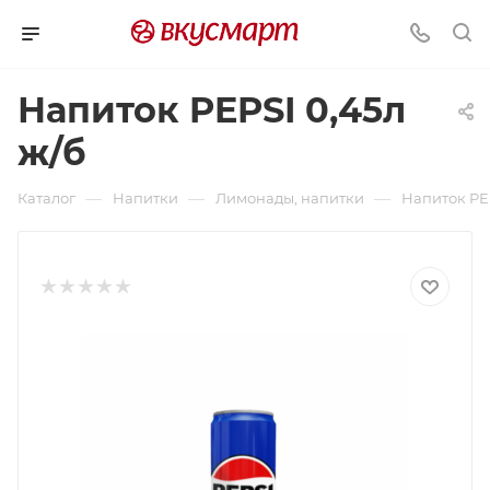
Напиток PEPSI 0,45л
ж/б
—
—
—
Каталог
Напитки
Лимонады, напитки
Напиток PEP