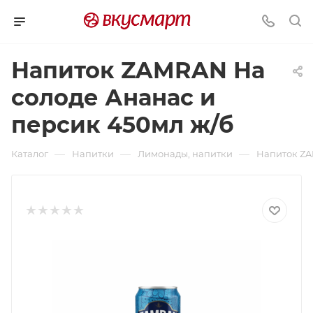
Напиток ZAMRAN На
солоде Ананас и
персик 450мл ж/б
—
—
—
Каталог
Напитки
Лимонады, напитки
Напиток ZA