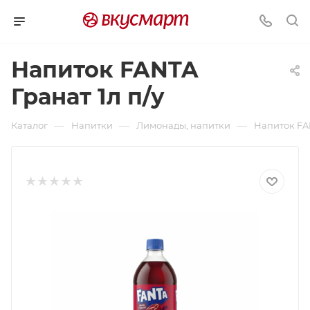
Напиток FANTA
Гранат 1л п/у
—
—
—
Каталог
Напитки
Лимонады, напитки
Напиток FAN