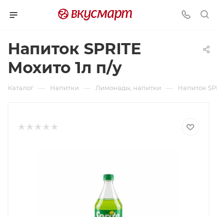
Напиток SPRITE
Мохито 1л п/у
—
—
—
Каталог
Напитки
Лимонады, напитки
Напиток SPR